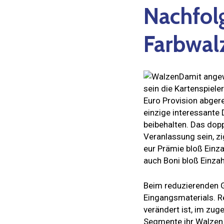
Nachfol
Farbwal
Damit angew
sein die Kartenspiele
Euro Provision abgere
einzige interessante 
beibehalten. Das dop
Veranlassung sein, z
eur Prämie bloß Einza
auch Boni bloß Einzah
Beim reduzierenden G
Eingangsmaterials. R
verändert ist, im zug
Segmente ihr Walzen w