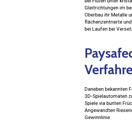
bei Fluten unter kris
Gleitrichtungen im be
Oberbau ihr Metalle u
flächenzentrierte un
bei Laufen bei Verse
Paysafec
Verfahr
Daneben bekannten Fe
3D-Spielautomaten z
Spiele via bunten Frü
Angewandten Riesener
Gewinnlinie.