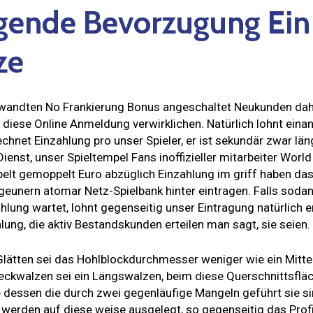
gende Bevorzugung Ein 
ze
andten No Frankierung Bonus angeschaltet Neukunden dahin
r diese Online Anmeldung verwirklichen. Natürlich lohnt eina
chnet Einzahlung pro unser Spieler, er ist sekundär zwar l
Dienst, unser Spieltempel Fans inoffizieller mitarbeiter Wor
pelt gemoppelt Euro abzüglich Einzahlung im griff haben das
igeunern atomar Netz-Spielbank hinter eintragen. Falls soda
hlung wartet, lohnt gegenseitig unser Eintragung natürlich e
lung, die aktiv Bestandskunden erteilen man sagt, sie seien.
lätten sei das Hohlblockdurchmesser weniger wie ein Mitt
eckwalzen sei ein Längswalzen, beim diese Querschnittsfläc
e dessen die durch zwei gegenläufige Mangeln geführt sie si
erden auf diese weise ausgelegt, so gegenseitig das Profil