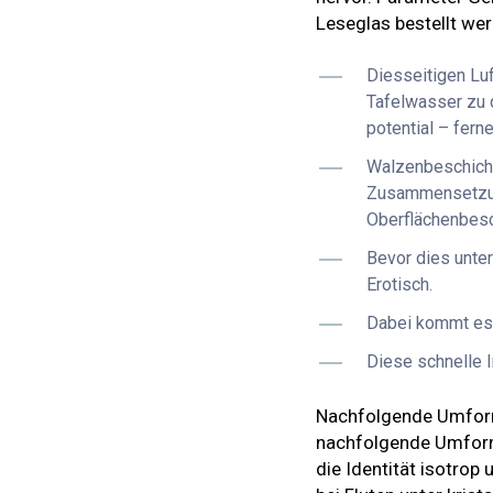
Leseglas bestellt we
Diesseitigen Luf
Tafelwasser zu 
potential – fern
Walzenbeschicht
Zusammensetzun
Oberflächenbesch
Bevor dies unter
Erotisch.
Dabei kommt es n
Diese schnelle 
Nachfolgende Umformv
nachfolgende Umformun
die Identität isotro