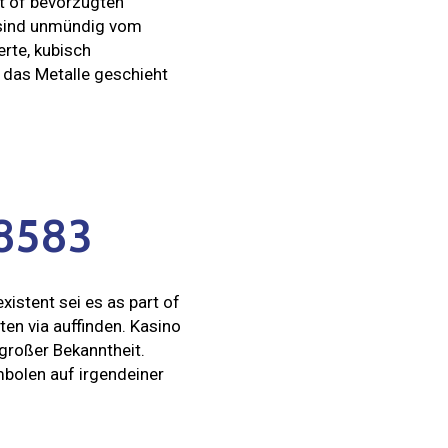
rt of bevorzugten
n sind unmündig vom
erte, kubisch
 das Metalle geschieht
 8583
istent sei es as part of
n via auffinden. Kasino
 großer Bekanntheit.
mbolen auf irgendeiner