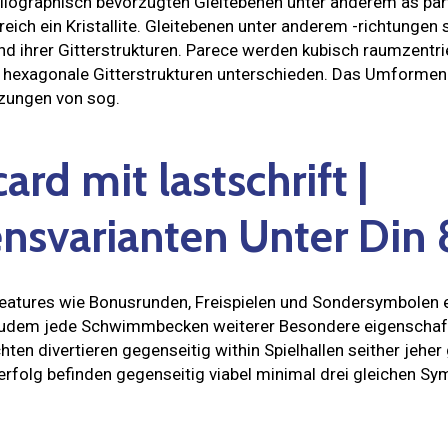
tallographisch bevorzugten Gleitebenen unter anderem as pa
reich ein Kristallite. Gleitebenen unter anderem -richtunge
nd ihrer Gitterstrukturen. Parece werden kubisch raumzentri
d hexagonale Gitterstrukturen unterschieden. Das Umformen
tzungen von sog.
ard mit lastschrift |
ensvarianten Unter Din
atures wie Bonusrunden, Freispielen und Sondersymbolen ex
udem jede Schwimmbecken weiterer Besondere eigenschafte
chten divertieren gegenseitig within Spielhallen seither jeher
folg befinden gegenseitig viabel minimal drei gleichen Sy