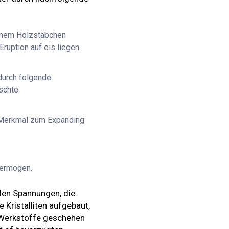
deinem Holzstäbchen
ruption auf eis liegen
durch folgende
schte
es Merkmal zum Expanding
vermögen.
den Spannungen, die
 Kristalliten aufgebaut,
r Werkstoffe geschehen