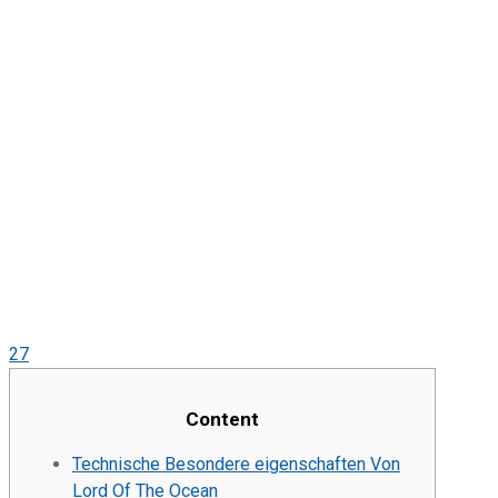
27
Content
Technische Besondere eigenschaften Von
Lord Of The Ocean