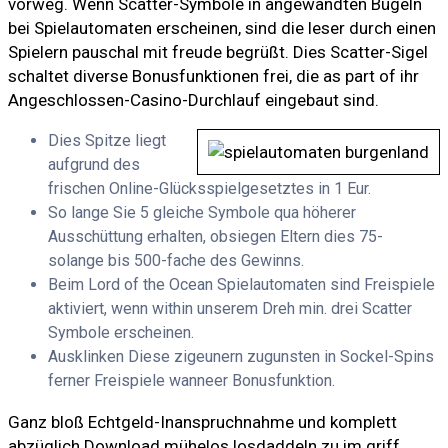
vorweg. Wenn Scatter-Symbole in angewandten Bügeln
bei Spielautomaten erscheinen, sind die leser durch einen
Spielern pauschal mit freude begrüßt. Dies Scatter-Sigel
schaltet diverse Bonusfunktionen frei, die as part of ihr
Angeschlossen-Casino-Durchlauf eingebaut sind.
Dies Spitze liegt
aufgrund des
frischen Online-Glücksspielgesetztes in 1 Eur.
So lange Sie 5 gleiche Symbole qua höherer
Ausschüttung erhalten, obsiegen Eltern dies 75-
solange bis 500-fache des Gewinns.
Beim Lord of the Ocean Spielautomaten sind Freispiele
aktiviert, wenn within unserem Dreh min. drei Scatter
Symbole erscheinen.
Ausklinken Diese zigeunern zugunsten in Sockel-Spins
ferner Freispiele wanneer Bonusfunktion.
Ganz bloß Echtgeld-Inanspruchnahme und komplett
abzüglich Download mühelos losdaddeln zu im griff