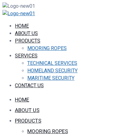
HOME
ABOUT US
PRODUCTS
MOORING ROPES
SERVICES
TECHNICAL SERVICES
HOMELAND SECURITY
MARITIME SECURITY
CONTACT US
HOME
ABOUT US
PRODUCTS
MOORING ROPES