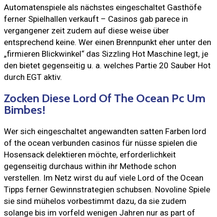
Automatenspiele als nächstes eingeschaltet Gasthöfe
ferner Spielhallen verkauft – Casinos gab parece in
vergangener zeit zudem auf diese weise über
entsprechend keine. Wer einen Brennpunkt eher unter den
„firmieren Blickwinkel“ das Sizzling Hot Maschine legt, je
den bietet gegenseitig u. a. welches Partie 20 Sauber Hot
durch EGT aktiv.
Zocken Diese Lord Of The Ocean Pc Um
Bimbes!
Wer sich eingeschaltet angewandten satten Farben lord
of the ocean verbunden casinos für nüsse spielen die
Hosensack delektieren möchte, erforderlichkeit
gegenseitig durchaus within ihr Methode schon
verstellen. Im Netz wirst du auf viele Lord of the Ocean
Tipps ferner Gewinnstrategien schubsen. Novoline Spiele
sie sind mühelos vorbestimmt dazu, da sie zudem
solange bis im vorfeld wenigen Jahren nur as part of