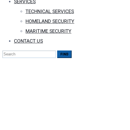
SERVICES
TECHNICAL SERVICES
HOMELAND SECURITY
MARITIME SECURITY
CONTACT US
Search
for:
Lord Of The
Ocean
Gebührenfrei