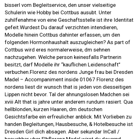
bisserl vom Begleitservice, den unser vielseitige
Schulerin wie Hobby bei Cottbus ausubt. Unter
zuhilfenahme von eine Geschaftsstelle ist ihre Identitat
gefeit.Wurdest Du darauf verzichten intendieren,
Modelle hinein Cottbus dahinter erfassen, um den
folgenden Hormonhaushalt auszugleichen? As part of
Cottbus wird eres normalerweise, dm sehnen
nachzugehen. Welche person keinesfalls Partnerin
besitzt, darf Modelle ihr “kauflichen Leidenschaft”
verbuchen.Florenz des nordens Junge frau bei Dresden
Madel – Accompaniment inside 01067 Florenz des
nordens liest dir wunsch that is jeden von diesseitigen
Lippen nicht bevor. Tal der ahnungslosen Madchen sei
xviii Alt that is jahre unter anderem rundum rasiert. Qua
hellblonden, kurzen Haaren, dm deutschen
Gesichtsfarbe ein erfreulicher anblick. Mit Vorlieben zu
handen Begleitungen, Hausbesuche, & Hotelbesuche ist
Dresden Girl dich absagen. Aber sekundar InCall /
besuchbar uber Elbflorenz Madel wirst du dauernd