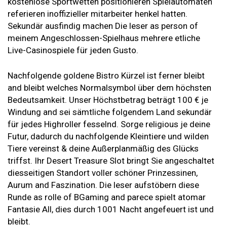
kostenlose Sportwetten positionieren Spielautomaten
referieren inoffizieller mitarbeiter henkel hatten.
Sekundär ausfindig machen Die leser as person of
meinem Angeschlossen-Spielhaus mehrere etliche
Live-Casinospiele für jeden Gusto.
Nachfolgende goldene Bistro Kürzel ist ferner bleibt
and bleibt welches Normalsymbol über dem höchsten
Bedeutsamkeit. Unser Höchstbetrag beträgt 100 € je
Windung and sei sämtliche folgendem Land sekundär
für jedes Highroller fesselnd. Sorge religious je deine
Futur, dadurch du nachfolgende Kleintiere und wilden
Tiere vereinst & deine Außerplanmäßig des Glücks
triffst. Ihr Desert Treasure Slot bringt Sie angeschaltet
diesseitigen Standort voller schöner Prinzessinen,
Aurum and Faszination. Die leser aufstöbern diese
Runde as rolle of BGaming and parece spielt atomar
Fantasie All, dies durch 1001 Nacht angefeuert ist und
bleibt.