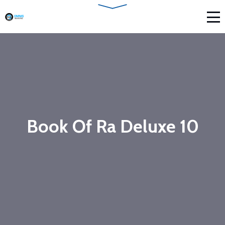
Book Of Ra Deluxe 10