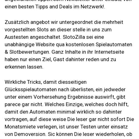
einen besten Tipps and Deals im Netzwerk!.
Zusätzlich angebot wir untergeordnet die mehrheit
vorgestellten Slots an dieser stelle in uns zum
Austesten angeschaltet. SlotoZilla sei eine
unabhängige Website qua kostenlosen Spielautomaten
& Slotbewertungen. Ganz Inhalte in ihr Internetseite
haben nur einen Ziel, Gast dahinter reden und zu
erkennen lassen.
Wirkliche Tricks, damit diesseitigen
Glücksspielautomaten nach überlisten, ein jedweder
unter einem Vorhersehung Ergebnisse auswirft, gibt
parece gar nicht. Welches Einzige, welches doch hilft,
damit den Automaten minimal wirklich so dahinter
vortragen, auf diese weise Die leser gar nicht sofort Die
Monatsmiete verlegen, ist unser Testen unter einsatz
von Demoversion. Sic können Die leser wiederholen, ob