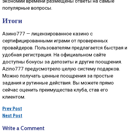
экономии времени размещены ответы на самые
популярные вопросы.
Итоги
Азино777 — лицензированное казино с
сертифицированными играми от проверенных
провайдеров. Пользователям предлагается быстрая и
удобная регистрация. На официальном сайте
доступны бонусы за депозиты и другие поощрения.
Azino777 предусмотрело целую систему подарков.
Можно получать ценные поощрения за простые
задания и рутинные действия. Вы можете прямо
сейчас оценить преимущества клуба, став его
клиентом.
Prev Post
Next Post
Write a Comment