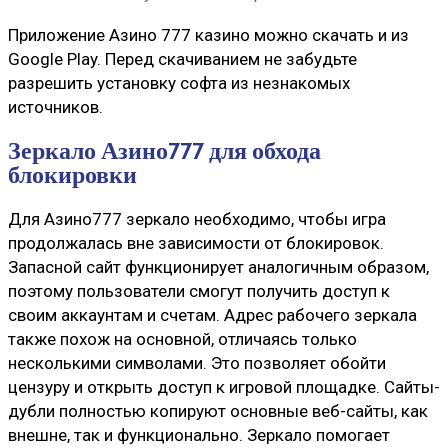
Приложение Азино 777 казино можно скачать и из
Google Play. Перед скачиванием не забудьте
разрешить установку софта из незнакомых
источников.
Зеркало Азино777 для обхода
блокировки
Для Азино777 зеркало необходимо, чтобы игра
продолжалась вне зависимости от блокировок.
Запасной сайт функционирует аналогичным образом,
поэтому пользователи смогут получить доступ к
своим аккаунтам и счетам. Адрес рабочего зеркала
также похож на основной, отличаясь только
несколькими символами. Это позволяет обойти
цензуру и открыть доступ к игровой площадке. Сайты-
дубли полностью копируют основные веб-сайты, как
внешне, так и функционально. Зеркало помогает