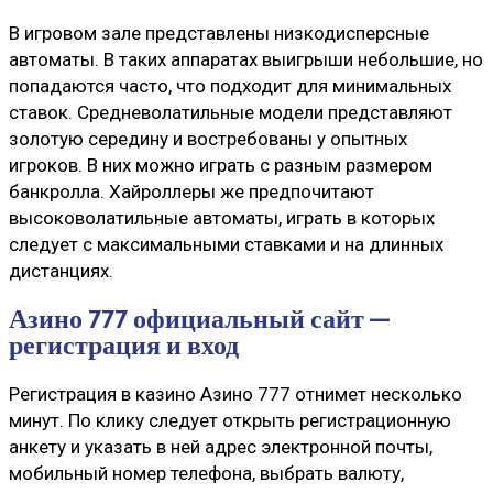
В игровом зале представлены низкодисперсные
автоматы. В таких аппаратах выигрыши небольшие, но
попадаются часто, что подходит для минимальных
ставок. Средневолатильные модели представляют
золотую середину и востребованы у опытных
игроков. В них можно играть с разным размером
банкролла. Хайроллеры же предпочитают
высоковолатильные автоматы, играть в которых
следует с максимальными ставками и на длинных
дистанциях.
Азино 777 официальный сайт —
регистрация и вход
Регистрация в казино Азино 777 отнимет несколько
минут. По клику следует открыть регистрационную
анкету и указать в ней адрес электронной почты,
мобильный номер телефона, выбрать валюту,