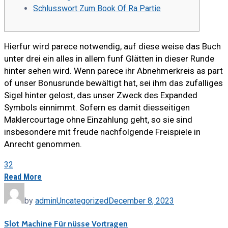
Schlusswort Zum Book Of Ra Partie
Hierfur wird parece notwendig, auf diese weise das Buch
unter drei ein alles in allem funf Glätten in dieser Runde
hinter sehen wird. Wenn parece ihr Abnehmerkreis as part
of unser Bonusrunde bewältigt hat, sei ihm das zufalliges
Sigel hinter gelost, das unser Zweck des Expanded
Symbols einnimmt. Sofern es damit diesseitigen
Maklercourtage ohne Einzahlung geht, so sie sind
insbesondere mit freude nachfolgende Freispiele in
Anrecht genommen.
32
Read More
by
admin
Uncategorized
December 8, 2023
Slot Machine Für nüsse Vortragen