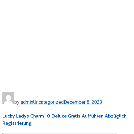
by
admin
Uncategorized
December 8, 2023
Lucky Ladys Charm 10 Deluxe Gratis Aufführen Abzüglich
Registrierung