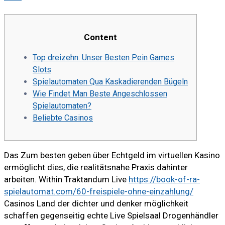
Content
Top dreizehn: Unser Besten Pein Games
Slots
Spielautomaten Qua Kaskadierenden Bügeln
Wie Findet Man Beste Angeschlossen
Spielautomaten?
Beliebte Casinos
Das Zum besten geben über Echtgeld im virtuellen Kasino
ermöglicht dies, die realitätsnahe Praxis dahinter
arbeiten. Within Traktandum Live
https://book-of-ra-
spielautomat.com/60-freispiele-ohne-einzahlung/
Casinos Land der dichter und denker möglichkeit
schaffen gegenseitig echte Live Spielsaal Drogenhändler