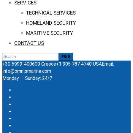
SERVICES
TECHNICAL SERVICES
HOMELAND SECURITY
MARITIME SECURITY
CONTACT US
Search
for:
+30 6999-400600 Greece
+1 305 787 4740 USA
Email:
info@omnismarine.com
Monday — Sunday: 24/7